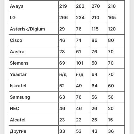
Avaya
219
262
270
210
LG
266
234
210
165
Asterisk/Digium
29
76
115
120
Cisco
46
74
86
80
Aastra
23
61
76
70
Siemens
69
101
50
70
Yeastar
н/д
н/д
64
70
Iskratel
52
49
64
60
Samsung
63
76
56
56
NEC
46
46
26
20
Alcatel
23
22
25
15
Другие
33
53
43
36