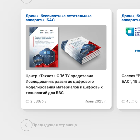
Дроны, беспилотные летательные
Дроны, беспилотные летательные
аппараты, БАС
аппараты
Центр «Технет» СПбПУ представил
Сессия "
Исследования: развитие цифрового
БАС", 15 
моделирования материалов и цифровых
технологий для БВС
2 530
3
Июнь 2025 г.
45
0
Предыдущая страница