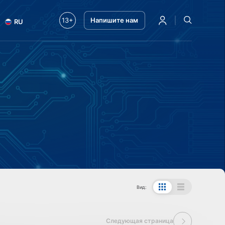
13+
Напишите нам
RU
Вид:
Следующая страница