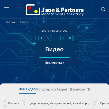
Главная
Видео
всего просмотров
0
1
5
6
7
8
6
Видео
Подписаться
Все видео
Популярное
Акцент Джейсон ТВ
Все теги
Цифровизация, Интернет вещей, Умный город
Юриспр