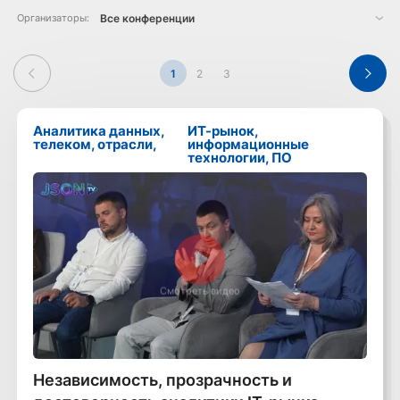
Организаторы:
1
2
3
Аналитика данных,
ИТ-рынок,
телеком, отрасли,
информационные
технологии, ПО
Смотреть видео
Независимость, прозрачность и