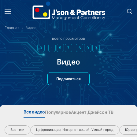
Главная
Видео
всего просмотров
0
1
5
7
6
0
3
Видео
Подписаться
Все видео
Популярное
Акцент Джейсон ТВ
Все теги
Цифровизация, Интернет вещей, Умный город
Юриспр