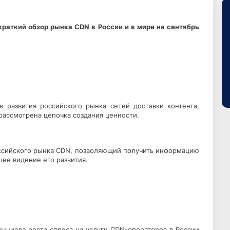
т краткий обзор рынка
CDN
в России и в мире на сентябрь
в развития российского рынка сетей доставки контента,
ассмотрена цепочка создания ценности.
оссийского рынка CDN, позволяющий получить информацию
ее видение его развития.
нциала роста спроса на услуги CDN-операторов в России