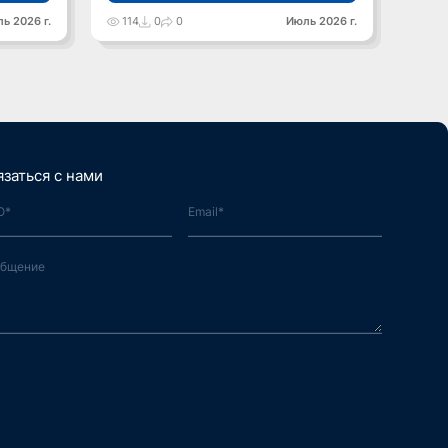
ь 2026 г.
114
0
0
Июль 2026 г.
117
язаться с нами