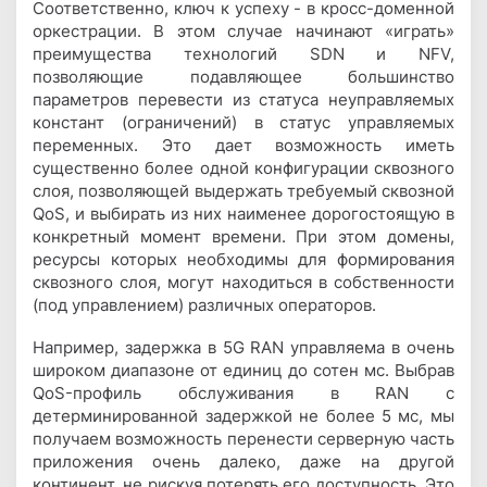
Соответственно, ключ к успеху - в кросс-доменной
оркестрации. В этом случае начинают «играть»
преимущества технологий SDN и NFV,
позволяющие подавляющее большинство
параметров перевести из статуса неуправляемых
констант (ограничений) в статус управляемых
переменных. Это дает возможность иметь
существенно более одной конфигурации сквозного
слоя, позволяющей выдержать требуемый сквозной
QoS, и выбирать из них наименее дорогостоящую в
конкретный момент времени. При этом домены,
ресурсы которых необходимы для формирования
сквозного слоя, могут находиться в собственности
(под управлением) различных операторов.
Например, задержка в 5G RAN управляема в очень
широком диапазоне от единиц до сотен мс. Выбрав
QoS-профиль обслуживания в RAN с
детерминированной задержкой не более 5 мс, мы
получаем возможность перенести серверную часть
приложения очень далеко, даже на другой
континент, не рискуя потерять его доступность. Это