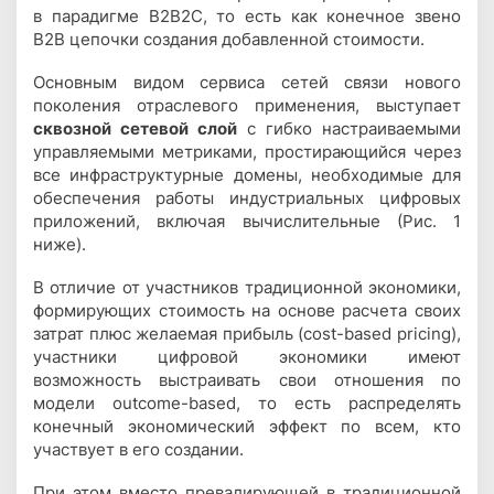
в парадигме
B
2
B
2
C
, то есть как конечное звено
B
2
B
цепочки создания добавленной стоимости.
Основным видом сервиса сетей связи нового
поколения отраслевого применения, выступает
сквозной сетевой слой
с гибко настраиваемыми
управляемыми метриками, простирающийся через
все инфраструктурные домены, необходимые для
обеспечения работы индустриальных цифровых
приложений, включая вычислительные (Рис. 1
ниже).
В отличие от участников традиционной экономики,
формирующих стоимость на основе расчета своих
затрат плюс желаемая прибыль (cost-based pricing),
участники цифровой экономики имеют
возможность выстраивать свои отношения по
модели outcome-based, то есть распределять
конечный экономический эффект по всем, кто
участвует в его создании.
При этом вместо превалирующей в традиционной