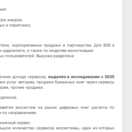
ниг.
три жанров.
х и пиратских).
еки, корпоративные продажи и партнерства. Для B2B в
и аудиокниги, а также по моделям монетизации.
х пользователей. Выручка разделена:
точник дохода сервисов,
выделен в исследовании с 2025
жи услуг авторам, продажи бумажных книг через сервисы
орам, прочие продажи.
одписка).
азвития экосистем на рынок цифровых книг расчеты по
и по направлениям.
книжный сервис.
льшое количество сервисов экосистемы, один из которых