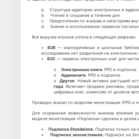
a. Структура аудитории электронных и аудиок
b. Чтение и слушание в течение дня.
c. Предпочтения по жанрам и категориям вну
d. Знание и использование сервисов (легальны
Вся выручка игроков учтена в следующих разрезах:
•
В2В
— корпоративные и школьные библиот
исследовании нет разделения на электронные 
•
В2С
— сервисы электронных книг для частны
o
Электронные книги.
PPD и подписка.
o
Аудиокниги
. PPD и подписка.
o
Другое
. Новый активно растущий ис
года
. Включает продажи рекламы, прода
цифровых книг, комиссию от донатов авт
Проведен анализ по моделям монетизации (PPD и п
Для сохранения возможности анализа влияния р
модели монетизации «Подписка» сделаны в целом 
•
Подписка Standalone.
Подписка только на 
•
Подписка экосистемная.
Подписка на бо