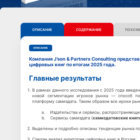
ОПИСАНИЕ
СОДЕРЖАНИЕ
ПОХОЖИ
ОПИСАНИЕ
Компания J’son & Partners Consulting предст
цифровых книг по итогам 2025 года.
Главные результаты
В рамках данного исследования с 2025 года введе
новой сегментации игроков рынка — способ под
платформу самиздата. Таким образом все ироки рын
a. Издательства и сервисы, распространяющи
b. Сервисы самиздата (
самиздатовские книги
Выделены и подробно описаны тенденции рынка по 
Сделан анализ аудитории цифровых книг в России: