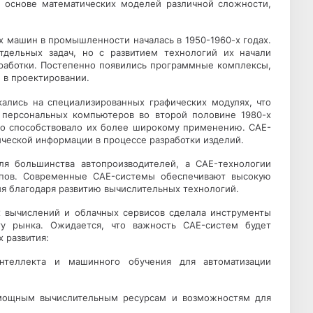
а основе математических моделей различной сложности,
 машин в промышленности началась в 1950-1960-х годах.
дельных задач, но с развитием технологий их начали
зработки. Постепенно появились программные комплексы,
 в проектировании.
ались на специализированных графических модулях, что
м персональных компьютеров во второй половине 1980-х
то способствовало их более широкому применению. CAE-
ической информации в процессе разработки изделий.
ля большинства автопроизводителей, а CAE-технологии
типов. Современные CAE-системы обеспечивают высокую
я благодаря развитию вычислительных технологий.
х вычислений и облачных сервисов сделала инструменты
ту рынка. Ожидается, что важность CAE-систем будет
 развития:
интеллекта и машинного обучения для автоматизации
мощным вычислительным ресурсам и возможностям для