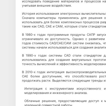
исследовать поведение материалов и процессов н
учитывая внешние воздействия.
История использования электронных вычислительных
Сначала компьютеры применялись для решения от
использовать для более комплексных процессов ра
такие как CAD, CAE и CAM, которые стали стандартом
В 1980-х годах программные продукты САПР запуск
ограничивало их доступность. Однако с развитие
годов стоимость CAD/CAE/CAM систем снизилась, ч
системы начали использоваться для создания аналит
В 1990-х годах системы CAD стали стандартом д
использовались для создания виртуальных прото
точность вычислений и эффективность моделировани
В 2010-х годах интеграция высокопроизводительны
CAE более доступными, что способствовало рос
продолжать расти. Выделяются следующие тренды их
Интеграция с инструментами искусственного 
моделирования и инженерного анализа.
Облачные решения, предоставляющие доступ к 
удаленной совместной работы.