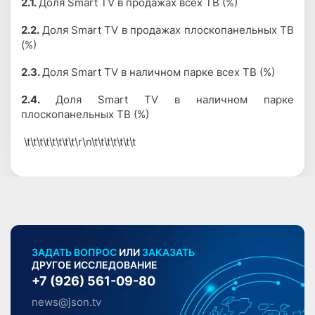
2.1.
Доля Smart TV в продажах всех ТВ (%)
2.2.
Доля Smart TV в продажах плоскопанельных ТВ
(%)
2.3.
Доля Smart TV в наличном парке всех ТВ (%)
2.4.
Доля Smart TV в наличном парке
плоскопанельных ТВ (%)
\t\t\t\t\t\t\t\t\r\n\t\t\t\t\t\t\t
ЗАДАТЬ ВОПРОС
ИЛИ
ЗАКАЗАТЬ
ДРУГОЕ ИССЛЕДОВАНИЕ
+7 (926) 561-09-80
news@json.tv