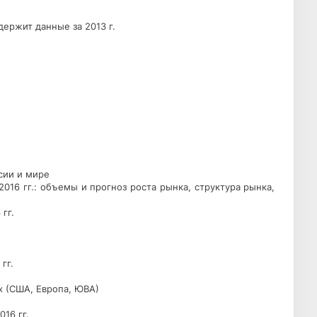
держит данные за 2013 г.
сии и мире
2016 гг.: объемы и прогноз роста рынка, структура рынка,
гг.
гг.
ах (США, Европа, ЮВА)
16 гг.