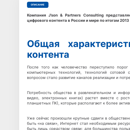
ОПИСАНИЕ
Компания J’son & Partners Consulting представ
цифрового контента в России и мире по итогам 2013 
Общая характерист
контента
После того как человечество переступило поро
компьютерных технологий, технологий сотовой 
вопросом стало развитие каналов реализации и потр
Потребность общества в развлекательном и инфор
видео, электронных книгах) растет вместе с рос
планшетных ПК), которые располагают к более актив
Уже сейчас произошли крупные сдвиги в обществен
быть «на связи», Интернет стал необходимым ресу
быть лишь средством связи: для большинства поль