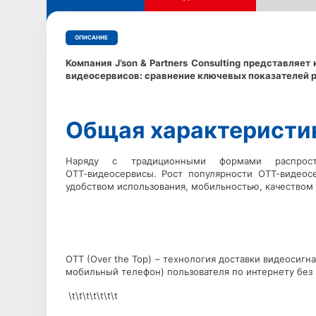
ОПИСАНИЕ
Компания J’son & Partners Consulting представляе
видеосервисов: сравнение ключевых показателей р
Общая характеристи
Наряду с традиционными формами распрост
ОТТ‑видеосервисы. Рост популярности ОТТ-видеос
удобством использования, мобильностью, качеством 
OTT (Over the Top) – технология доставки видеосигн
мобильный телефон) пользователя по интернету без 
\t\t\t\t\t\t\t