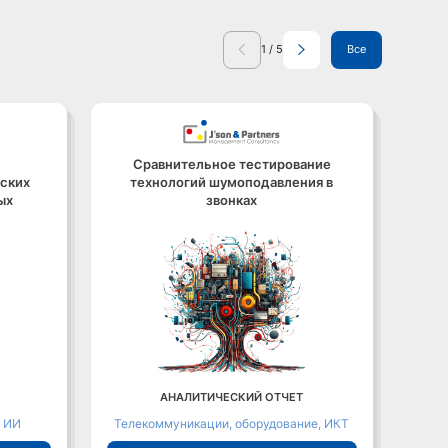
1
/
5
Все
Сравнительное тестирование
Р
ских
технологий шумоподавления в
сок
ых
звонках
спро
.
АНАЛИТИЧЕСКИЙ ОТЧЕТ
, ИИ
Телекоммуникации, оборудование, ИКТ