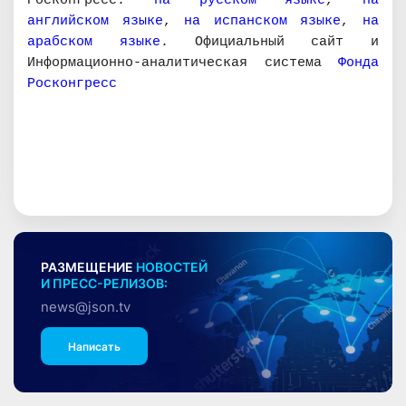
английском языке
,
на испанском языке
,
на
арабском языке
. Официальный сайт и
Информационно-аналитическая система
Фонда
Росконгресс
РАЗМЕЩЕНИЕ
НОВОСТЕЙ
И ПРЕСС-РЕЛИЗОВ:
news@json.tv
Написать