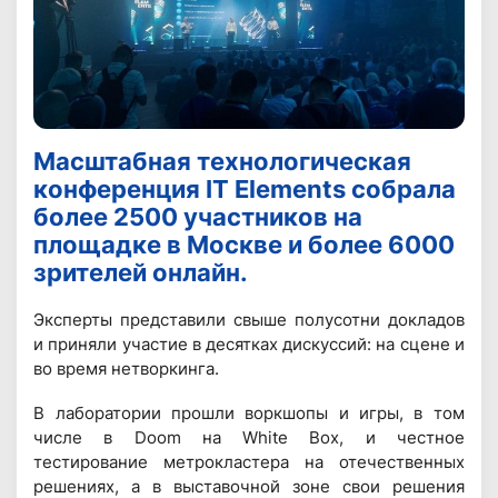
Масштабная технологическая
конференция IT Elements собрала
более 2500 участников на
площадке в Москве и более 6000
зрителей онлайн.
Эксперты представили свыше полусотни докладов
и приняли участие в десятках дискуссий: на сцене и
во время нетворкинга.
В лаборатории прошли воркшопы и игры, в том
числе в Doom на White Box, и честное
тестирование метрокластера на отечественных
решениях, а в выставочной зоне свои решения