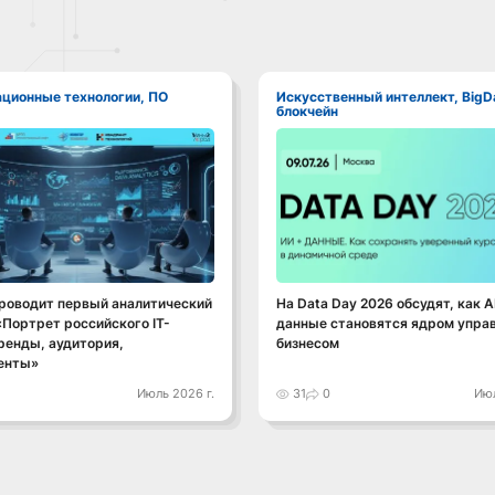
ационные технологии, ПО
Искусственный интеллект, BigData,
блокчейн
роводит первый аналитический
На Data Day 2026 обсудят, как AI
Портрет российского IT-
данные становятся ядром упра
ренды, аудитория,
бизнесом
енты»
Июль 2026 г.
31
0
Июл