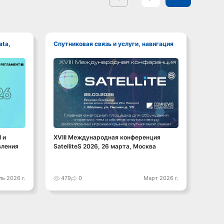
Спутниковая связь и услуги, навигация
Телеком, инфраструктура, связь,
инте
XVIII Международная конференция
 и
XVII
SatelliteS 2026, 26 марта, Москва
вления
Trans
связи
ь 2026 г.
479
0
Март 2026 г.
46