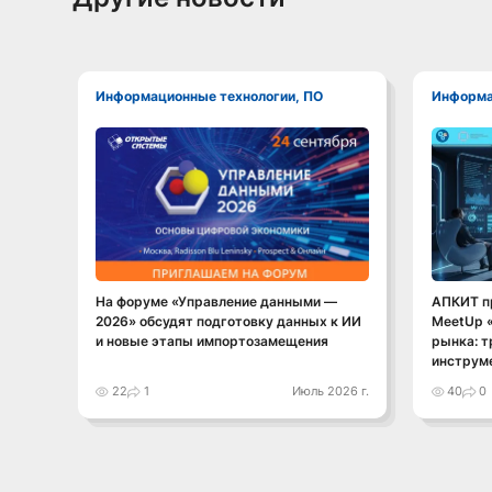
Информационные технологии, ПО
Информ
На форуме «Управление данными —
АПКИТ п
2026» обсудят подготовку данных к ИИ
MeetUp «
и новые этапы импортозамещения
рынка: т
инструм
22
1
Июль 2026 г.
40
0