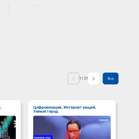
1
/
21
Все
Цифровизация, Интернет вещей,
Цифровизация, Интернет вещей,
Умный город
Умны