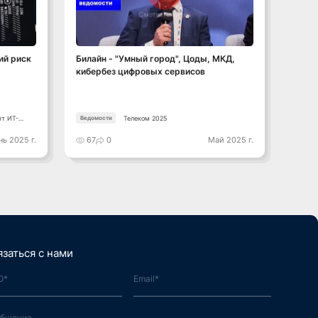
Смотреть видео
ий риск
Билайн - "Умный город", Цоды, МКД,
"Умны
кибербез цифровых сервисов
разви
обойт
ыт ИТ-
Телеком 2025
Ведомости
Ведом
ь 2025 г.
67
0
Май 2025 г.
69
язаться с нами