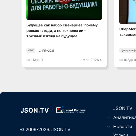
Смотреть видео
Будущее как набор сценариев: почему
СберМоба
решают люди, а не технологии -
таксомо
трезвый взгляд на будущее
ЦИПР-2026
ОМГ
Центр конф
113
0
Май 2026 г.
102
JSON.TV
Цифровизаци
Аналитик
вещей, Умны
ТВ, видео-, 
Новости
Юриспруденц
© 2009-2026. JSON.TV
Игры, кибер
Менеджмент
Телематика,
Услуги