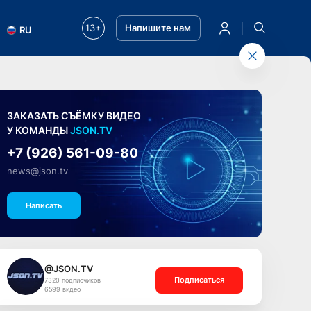
13+
Напишите нам
RU
ЗАКАЗАТЬ СЪЁМКУ ВИДЕО
У КОМАНДЫ
JSON.TV
+7 (926) 561-09-80
news@json.tv
Написать
@JSON.TV
Подписаться
7320 подписчиков
6599 видео