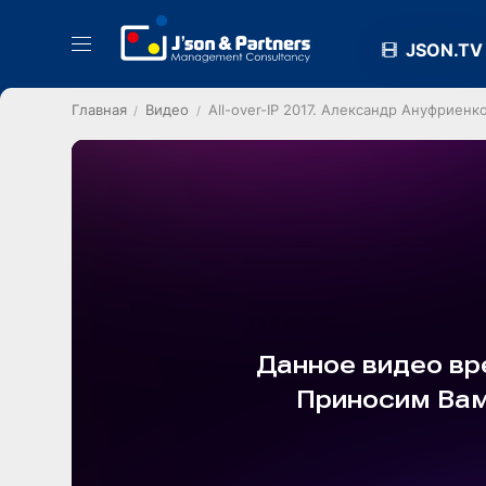
JSON.TV
Главная
Видео
All-over-IP 2017. Александр Ануфриен