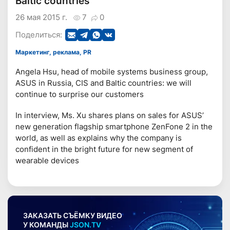
Baltic countries
26 мая 2015 г.
7
0
Поделиться:
Маркетинг, реклама, PR
Angela Hsu, head of mobile systems business group,
ASUS in Russia, CIS and Baltic countries: we will
continue to surprise our customers
In interview, Ms. Xu shares plans on sales for ASUS’
new generation flagship smartphone ZenFone 2 in the
world, as well as explains why the company is
confident in the bright future for new segment of
wearable devices
ЗАКАЗАТЬ СЪЁМКУ ВИДЕО
У КОМАНДЫ
JSON.TV