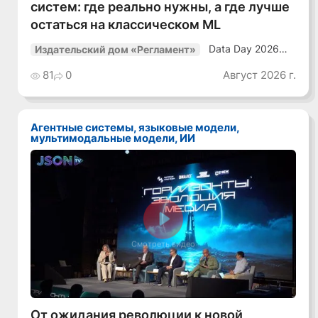
систем: где реально нужны, а где лучше
остаться на классическом ML
Data Day 2026
Издательский дом «Регламент»
«ИИ + Данные.
Как сохранять
81
0
Август 2026 г.
уверенный курс
в динамичной
среде»
Агентные системы, языковые модели,
мультимодальные модели, ИИ
Смотреть видео
От ожидания революции к новой