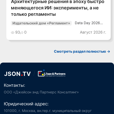
Архитектурные решения в эпоху быстро
меняющегося ИИ: эксперименты, а не
только регламенты
Data Day 2026
Издательский дом «Регламент»
«ИИ + Данные.
Как сохранять
93
0
Август 2026 г.
уверенный курс
в динамичной
среде»
Смотреть раздел полностью ->
Контакты:
ООО «Джейсон энд Партнерс Консалтинг»
Юридический адрес:
101000, г. Москва, вн.тер.г. муниципальный округ