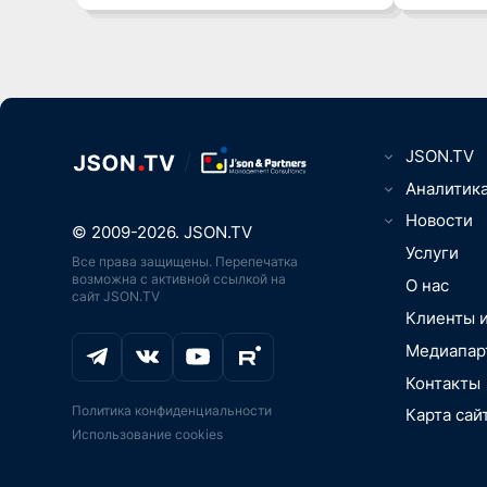
JSON.TV
Цифровизаци
Аналитик
вещей, Умны
ТВ, видео-, 
Новости
Юриспруденц
© 2009-2026. JSON.TV
Игры, кибер
Менеджмент
Телематика,
Услуги
Все права защищены. Перепечатка
ИТ, ПО, разр
связь, нави
ПО
возможна с активной ссылкой на
интеграция
О нас
ИТ-рынок, 
сайт JSON.TV
Дроны, бес
Онлайн-обра
технологии,
летательные
Клиенты 
Транспорт, 
Цифровая м
Цифровизаци
автомобили
Медиапар
медоборудо
вещей, Умны
Промышленно
Промышленн
Аддитивные 
Контакты
BigData, бл
Экосистемы
печать
Политика конфиденциальности
Карта сай
IoT, АСУ ТП,
Аддитивные 
Безопасност
Использование cookies
платформы
печать
Игры, кибер
Импортозам
ИИ-ускорител
Искусственн
господдерж
ИИ