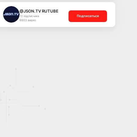
@JSON.TV RUTUBE
Подписаться
72 подписчика
6603 видео