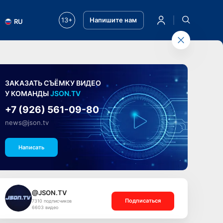
13+
Напишите нам
RU
ЗАКАЗАТЬ СЪЁМКУ ВИДЕО
У КОМАНДЫ
JSON.TV
+7 (926) 561-09-80
news@json.tv
Написать
@JSON.TV
Подписаться
7310 подписчиков
6603 видео