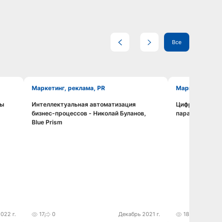
Все
Маркетинг, реклама, PR
Маркетинг, ре
мы
Интеллектуальная автоматизация
Цифровая тран
Смотреть видео
бизнес-процессов - Николай Буланов,
парадоксы пер
Blue Prism
022 г.
17
0
Декабрь 2021 г.
18
0