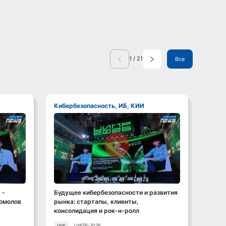
1
/
21
Все
Кибербезопасность, ИБ, КИИ
Кибе
Смотреть видео
 -
Будущее кибербезопасности и развития
Росат
гомолов
рынка: стартапы, клиенты,
допус
консолидация и рок-н-ролл
ЦИПР-2026
ОМГ
ОМГ