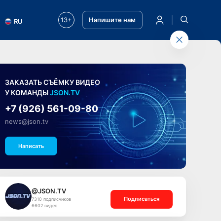
13+
Напишите нам
RU
ЗАКАЗАТЬ СЪЁМКУ ВИДЕО
У КОМАНДЫ
JSON.TV
+7 (926) 561-09-80
news@json.tv
Написать
@JSON.TV
Подписаться
7310 подписчиков
6602 видео