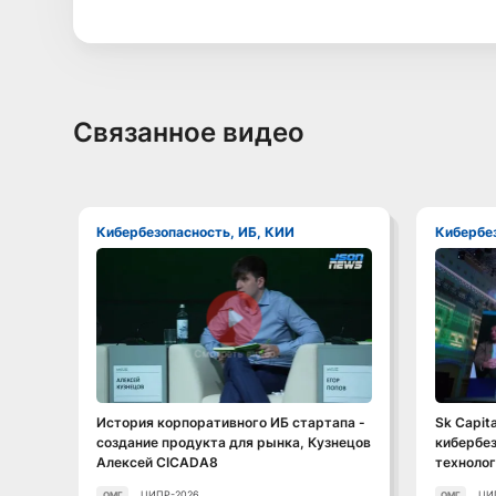
Связанное видео
Кибербезопасность, ИБ, КИИ
Кибербе
Смотреть видео
История корпоративного ИБ стартапа -
Sk Capita
создание продукта для рынка, Кузнецов
кибербез
Алексей CICADA8
технолог
ЦИПР-2026
ЦИ
ОМГ
ОМГ