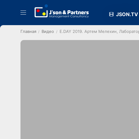
JSON.TV
Главная
Видео
E.DAY 2019. Артем Мелехин, Лаборато