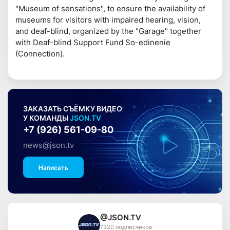
"Museum of sensations", to ensure the availability of
museums for visitors with impaired hearing, vision,
and deaf-blind, organized by the "Garage" together
with Deaf-blind Support Fund So-edinenie
(Connection).
ЗАКАЗАТЬ СЪЁМКУ ВИДЕО
У КОМАНДЫ
JSON.TV
+7 (926) 561-09-80
news@json.tv
Написать
@JSON.TV
7320 подписчиков