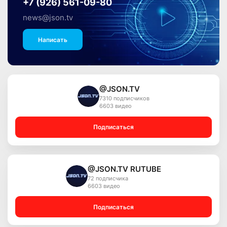
+7 (926) 561-09-80
news@json.tv
Написать
@JSON.TV
7310 подписчиков
6603 видео
Подписаться
@JSON.TV RUTUBE
72 подписчика
6603 видео
Подписаться