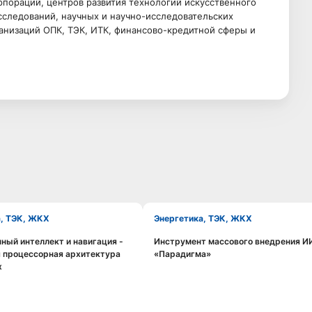
рпораций, центров развития технологий искусственного
сследований, научных и научно-исследовательских
анизаций ОПК, ТЭК, ИТК, финансово-кредитной сферы и
а, ТЭК, ЖКХ
Энергетика, ТЭК, ЖКХ
ный интеллект и навигация -
Инструмент массового внедрения ИИ
Смотреть видео
Смотреть видео
 процессорная архитектура
«Парадигма»
x