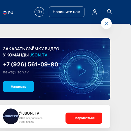
13+
Напишите нам
RU
ЗАКАЗАТЬ СЪЁМКУ ВИДЕО
У КОМАНДЫ
JSON.TV
+7 (926) 561-09-80
news@json.tv
Написать
@JSON.TV
Подписаться
7320 подписчиков
6601 видео