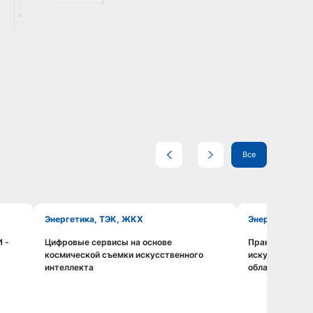
Все
Энергетика, ТЭК, ЖКХ
Энергетика, 
 -
Цифровые сервисы на основе
Практическое 
Смотреть видео
космической съемки искусственного
искусственног
интеллекта
области