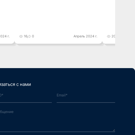
024 г.
16
0
Апрель 2024 г.
20
0
язаться с нами