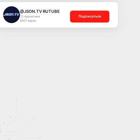
@JSON.TV RUTUBE
Подписаться
72 подписчика
6601 видео