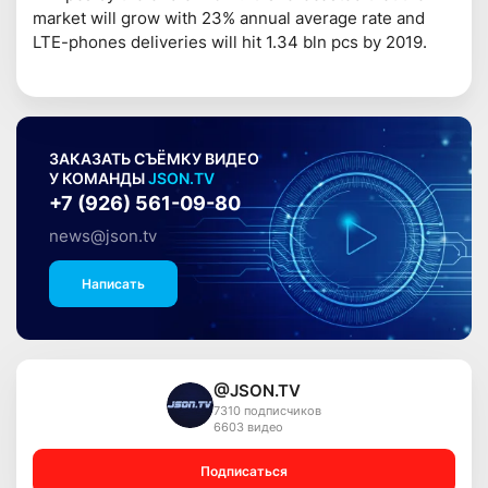
market will grow with 23% annual average rate and
LTE-phones deliveries will hit 1.34 bln pcs by 2019.
ЗАКАЗАТЬ СЪЁМКУ ВИДЕО
У КОМАНДЫ
JSON.TV
+7 (926) 561-09-80
news@json.tv
Написать
@JSON.TV
7310 подписчиков
6603 видео
Подписаться