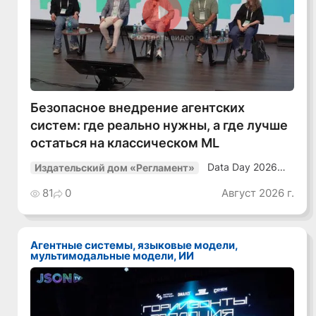
Смотреть видео
Безопасное внедрение агентских
систем: где реально нужны, а где лучше
остаться на классическом ML
Data Day 2026
Издательский дом «Регламент»
«ИИ + Данные.
Как сохранять
81
0
Август 2026 г.
уверенный курс
в динамичной
среде»
Агентные системы, языковые модели,
мультимодальные модели, ИИ