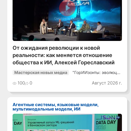
Смотреть видео
От ожидания революции к новой
реальности: как меняется отношение
общества к ИИ, Алексей Гореславский
"ГорИИзонты: эволюция
Мастерская новых медиа
медиа"
100
0
Август 2026 г.
Агентные системы, языковые модели,
мультимодальные модели, ИИ