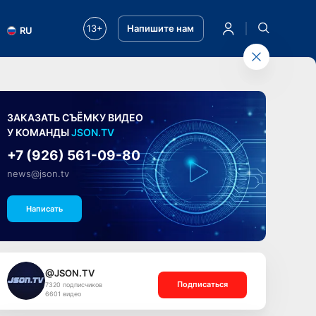
13+
Напишите нам
RU
ЗАКАЗАТЬ СЪЁМКУ ВИДЕО
У КОМАНДЫ
JSON.TV
+7 (926) 561-09-80
news@json.tv
Написать
@JSON.TV
Подписаться
7320 подписчиков
6601 видео