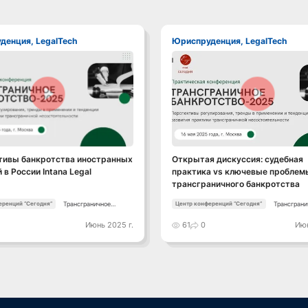
уденция, LegalTech
Юриспруденция, LegalTech
Смотреть видео
Смотреть видео
тивы банкротства иностранных
Открытая дискуссия: судебная
 в России Intana Legal
практика vs ключевые проблем
трансграничного банкротства
Трансграничное
Трансграни
еренций “Сегодня”
Центр конференций “Сегодня”
банкротство-2025
банкротств
Июнь 2025 г.
61
0
Июн