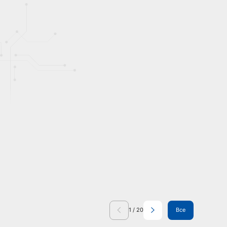
1
/
20
Все