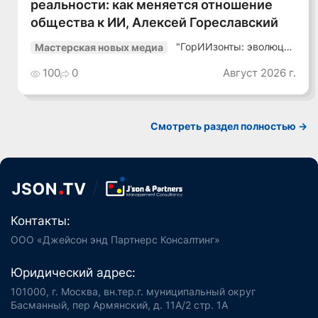
реальности: как меняется отношение
общества к ИИ, Алексей Гореславский
"ГорИИзонты: эволюция
Мастерская новых медиа
медиа"
100
0
Август 2026 г.
Смотреть раздел полностью ->
Контакты:
ООО «Джейсон энд Партнерс Консалтинг»
Юридический адрес:
101000, г. Москва, вн.тер.г. муниципальный округ
Басманный, пер Армянский, д. 11А/2 стр. 1А