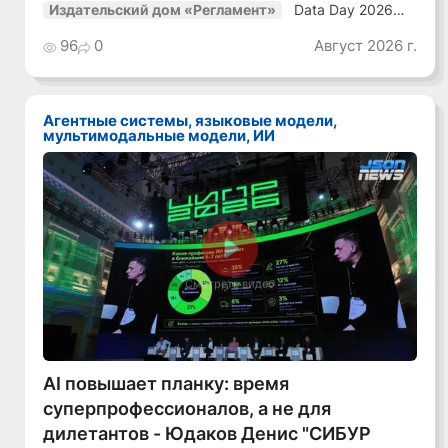
Data Day 2026
Издательский дом «Регламент»
«ИИ + Данные.
Как сохранять
96
0
Август 2026 г.
уверенный курс
в динамичной
среде»
Агентные системы, языковые модели,
мультимодальные модели, ИИ
Смотреть видео
AI повышает планку: время
суперпрофессионалов, а не для
дилетантов - Юдаков Денис "СИБУР