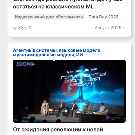
остаться на классическом ML
Data Day 2026
Издательский дом «Регламент»
«ИИ + Данные.
Как сохранять
83
0
Август 2026 г.
уверенный курс
в динамичной
среде»
Агентные системы, языковые модели,
мультимодальные модели, ИИ
Смотреть видео
От ожидания революции к новой