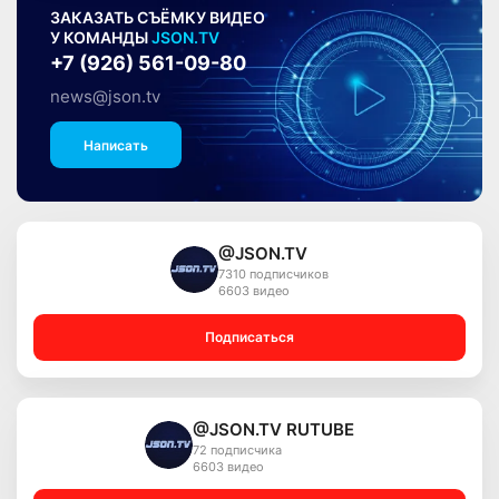
ЗАКАЗАТЬ СЪЁМКУ ВИДЕО
У КОМАНДЫ
JSON.TV
+7 (926) 561-09-80
news@json.tv
Написать
@JSON.TV
7310 подписчиков
6603 видео
Подписаться
@JSON.TV RUTUBE
72 подписчика
6603 видео