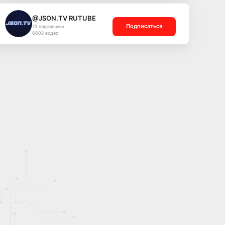
@JSON.TV RUTUBE
Подписаться
72 подписчика
6602 видео