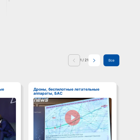
1
/
21
Все
Дроны, беспилотные летательные
Дроны, беспилотные летательные
аппараты, БАС
аппа
Смотреть видео