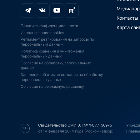
ИССЛЕДОВ
Транспорт, 
Цифровая м
Цифровизаци
РЫНКИ. ОТ
автомобили
Медиапар
медоборудо
вещей, Умны
PR-ПОДДЕ
Промышленно
Промышленн
Аддитивные 
Контакты
BigData, бл
JSON.TV
Экосистемы
печать
Политика конфиденциальности
Карта сай
IoT, АСУ ТП,
IPO, ИНВЕС
Аддитивные 
Безопасност
Использование cookies
платформы
печать
КОНСАЛТИН
Игры, кибер
Регламент реагирования на запросы по
Импортозам
ИИ-ускорител
ФИНАНСОВ
Искусственн
персональным данным
господдерж
ИИ
АУДИТ
BigData, бл
Политика хранения и уничтожения
Экономика, 
Телекоммун
Информацио
персональных данных
инновации,
оборудовани
ПО
Согласие на обработку персональных
Финтех, инв
Дроны, бес
Образование
данных
финансы, пл
летательные
образование
Заявление об отзыве согласия на обработку
Интернет-ма
ЭКБ, ЦПУ, с
Серверы СХ
персональных данных
ретейл, эко
FPGA
Согласие на рекламную рассылку
Спутниковая
Телевидение
Серверы, СХ
навигация
кинотеатры, 
Безопасност
Телевидение
Кадры, HR, 
Спутниковая
кинотеатры, 
удаленная р
Энергетика,
Телеком, ин
Кибербезопа
умный горо
связь, интер
Транспорт, 
"Технет" НТ
Транспорт, 
автомобили
Свидетельство СМИ ЭЛ № ФС77-56975
Учреди
автомобили
13+
Образование
от 14 февраля 2014 года (Роскомнадзор).
Главны
Оборудовани
образование
электроника