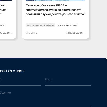
новых
"Опасное сближение БПЛА и
Актуа
лько
пилотируемого судна во время полёта -
регио
"
реальный случай действующего пилота"
полёт
2024
АЭРОНЕКСТ 2024
Ассоциация «АЭРОНЕКСТ»
Ассоц
рь 2025 г.
70
0
Январь 2025 г.
57
язаться с нами