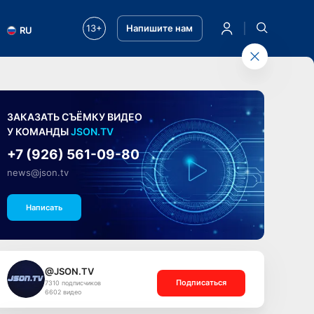
13+
Напишите нам
RU
ЗАКАЗАТЬ СЪЁМКУ ВИДЕО
У КОМАНДЫ
JSON.TV
+7 (926) 561-09-80
news@json.tv
Написать
@JSON.TV
Подписаться
7310 подписчиков
6602 видео