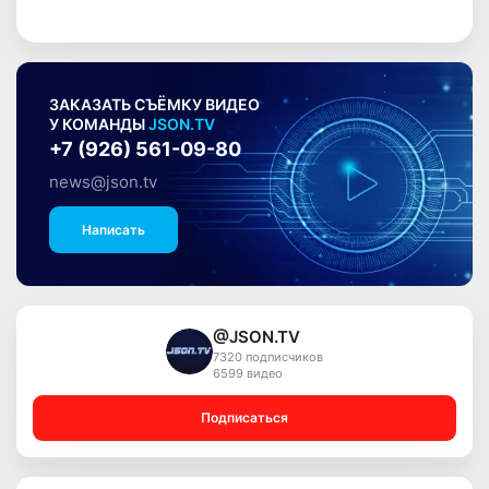
ЗАКАЗАТЬ СЪЁМКУ ВИДЕО
У КОМАНДЫ
JSON.TV
+7 (926) 561-09-80
news@json.tv
Написать
@JSON.TV
7320 подписчиков
6599 видео
Подписаться