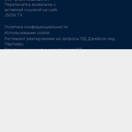
Перепечатка возможна с
активной ссылкой на сайт
JSON.TV
Политика конфиденциальности
Использование cookie
Регламент реагирования на запросы ПД Джейсон энд
Партнерс
Политика хранения и уничтожения ПД
Согласие на обработку ПДн
Заявление об отзыве согласия
Согласие на рекламную рассылку
Свидетельство СМИ ЭЛ № ФС77-56975
13+
от 14 февраля 2014 года (Роскомнадзор).
Учредитель:
ООО "Джейсон энд Партнерс Консалтинг".
Главный редактор:
Водянова Светлана Александровна
СОУТ
Разработка дизайна и сайта