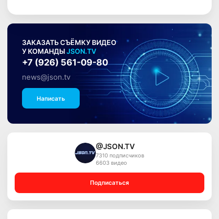
ЗАКАЗАТЬ СЪЁМКУ ВИДЕО
У КОМАНДЫ
JSON.TV
+7 (926) 561-09-80
news@json.tv
Написать
@JSON.TV
7310 подписчиков
6603 видео
Подписаться