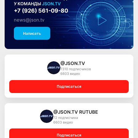
У КОМАНДЫ
JSON.TV
+7 (926) 561-09-80
news@json.tv
Написать
@JSON.TV
7310 подписчиков
6603 видео
Подписаться
@JSON.TV RUTUBE
72 подписчика
6603 видео
Подписаться