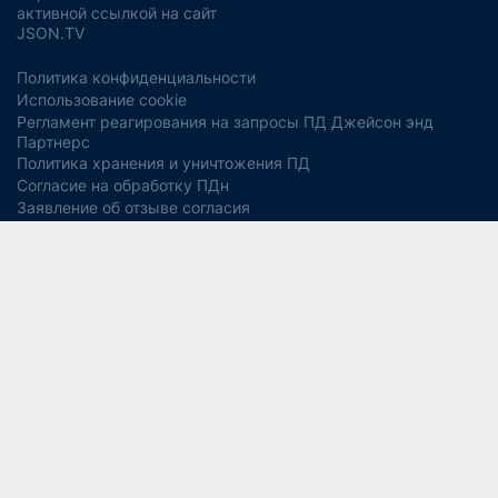
активной ссылкой на сайт
JSON.TV
Политика конфиденциальности
Использование cookie
Регламент реагирования на запросы ПД Джейсон энд
Партнерс
Политика хранения и уничтожения ПД
Согласие на обработку ПДн
Заявление об отзыве согласия
Согласие на рекламную рассылку
Свидетельство СМИ ЭЛ № ФС77-56975
13+
от 14 февраля 2014 года (Роскомнадзор).
Учредитель:
ООО "Джейсон энд Партнерс Консалтинг".
Главный редактор:
Водянова Светлана Александровна
СОУТ
Разработка дизайна и сайта