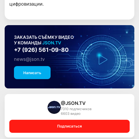
цифровизации.
ЗАКАЗАТЬ СЪЁМКУ ВИДЕО
У КОМАНДЫ
JSON.TV
+7 (926) 561-09-80
news@json.tv
Написать
@JSON.TV
7310 подписчиков
6603 видео
Подписаться