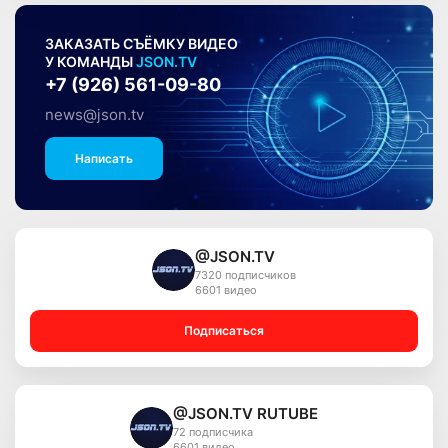
ЗАКАЗАТЬ СЪЁМКУ ВИДЕО
У КОМАНДЫ
JSON.TV
+7 (926) 561-09-80
news@json.tv
Написать
@JSON.TV
7320 подписчиков
6601 видео
Подписаться
@JSON.TV RUTUBE
72 подписчика
6601 видео