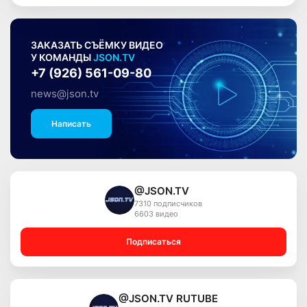
ЗАКАЗАТЬ СЪЁМКУ ВИДЕО
У КОМАНДЫ
JSON.TV
+7 (926) 561-09-80
news@json.tv
Написать
@JSON.TV
7310 подписчиков
6603 видео
Подписаться
@JSON.TV RUTUBE