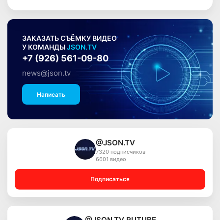
ЗАКАЗАТЬ СЪЁМКУ ВИДЕО
У КОМАНДЫ
JSON.TV
+7 (926) 561-09-80
news@json.tv
Написать
@JSON.TV
7320 подписчиков
6601 видео
Подписаться
@JSON.TV RUTUBE