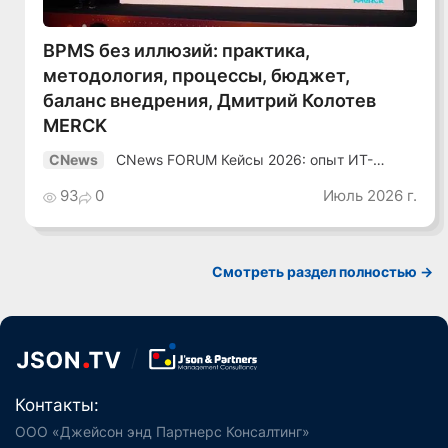
BPMS без иллюзий: практика,
методология, процессы, бюджет,
баланс внедрения, Дмитрий Колотев
MERCK
CNews FORUM Кейсы 2026: опыт ИТ-
CNews
лидеров
93
0
Июль 2026 г.
Смотреть раздел полностью ->
Контакты:
ООО «Джейсон энд Партнерс Консалтинг»