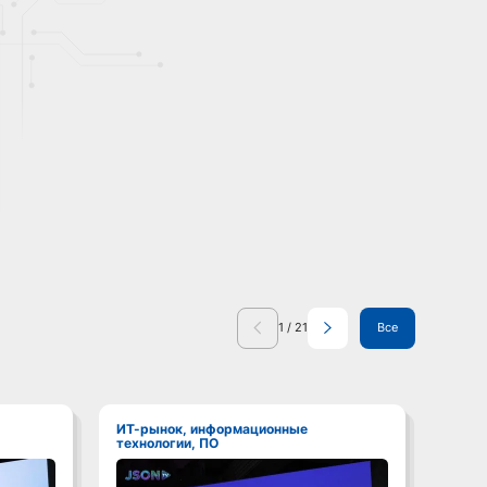
1
/
21
Все
ИТ-рынок, информационные
ИТ-рынок, информационные
технологии, ПО
техно