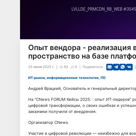
Опыт вендора - реализация 
пространство на базе платф
25 июня 2025 г.
62
0
Поделиться:
ИТ-рынок, информационные технологии, ПО
Андрей Врацкий, Основатель и генеральный директор
На "CNews FORUM Кейсы 2025: : опыт ИТ-лидеров" р
цифровой трансформации, о своих ошибках и успешны
заказчики получили от внедрения.
Организатор CNews.
Участие в цифровой революции — неизбежно для всех