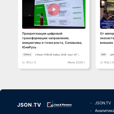
Смотреть видео
Приоритизация цифровой
От импо
трансформации: направления,
экосисте
инициативы и точки роста, Соловьева,
внешних 
ЮниРусь
CNews FORUM Кейсы 2026: опыт ИТ-
ЦИ
CNews
ОМГ
лидеров
101
0
Июль 2026 г.
104
JSON.TV
Цифровизаци
Аналитик
вещей, Умны