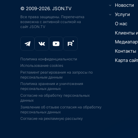
ТВ, видео-, 
Новости
Юриспруденц
© 2009-2026. JSON.TV
Игры, кибер
Менеджмент
Телематика,
Услуги
Все права защищены. Перепечатка
ИТ, ПО, разр
связь, нави
ПО
возможна с активной ссылкой на
О НАС
интеграция
О нас
ИТ-рынок, 
сайт JSON.TV
Дроны, бес
МАРКЕТИН
Онлайн-обра
технологии,
летательные
Клиенты 
ИССЛЕДОВ
Транспорт, 
Цифровая м
Цифровизаци
РЫНКИ. ОТ
автомобили
Медиапар
медоборудо
вещей, Умны
PR-ПОДДЕ
Промышленно
Промышленн
Аддитивные 
Контакты
BigData, бл
JSON.TV
Экосистемы
печать
Политика конфиденциальности
Карта сай
IoT, АСУ ТП,
IPO, ИНВЕС
Аддитивные 
Безопасност
Использование cookies
платформы
печать
КОНСАЛТИН
Игры, кибер
Регламент реагирования на запросы по
Импортозам
ИИ-ускорител
ФИНАНСОВ
Искусственн
персональным данным
господдерж
ИИ
АУДИТ
BigData, бл
Политика хранения и уничтожения
Экономика, 
Телекоммун
Информацио
персональных данных
инновации,
оборудовани
ПО
Согласие на обработку персональных
Финтех, инв
Дроны, бес
Образование
данных
финансы, пл
летательные
образование
Заявление об отзыве согласия на обработку
Интернет-ма
ЭКБ, ЦПУ, с
Серверы СХ
персональных данных
ретейл, эко
FPGA
Согласие на рекламную рассылку
Спутниковая
Телевидение
Серверы, СХ
навигация
кинотеатры, 
Безопасност
Телевидение
Кадры, HR, 
Спутниковая
кинотеатры, 
удаленная р