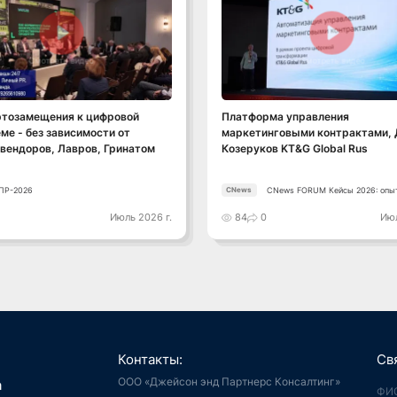
Смотреть видео
Смотреть видео
ртозамещения к цифровой
Платформа управления
ме - без зависимости от
маркетинговыми контрактами,
вендоров, Лавров, Гринатом
Козеруков KT&G Global Rus
ПР-2026
CNews FORUM Кейсы 2026: опы
CNews
лидеров
0
Июль 2026 г.
84
0
Июл
Контакты:
Св
ООО «Джейсон энд Партнерс Консалтинг»
я, Интернет
а
й город