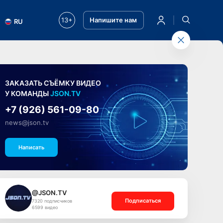
13+
Напишите нам
RU
ЗАКАЗАТЬ СЪЁМКУ ВИДЕО
У КОМАНДЫ
JSON.TV
+7 (926) 561-09-80
news@json.tv
Написать
@JSON.TV
Подписаться
7320 подписчиков
6599 видео