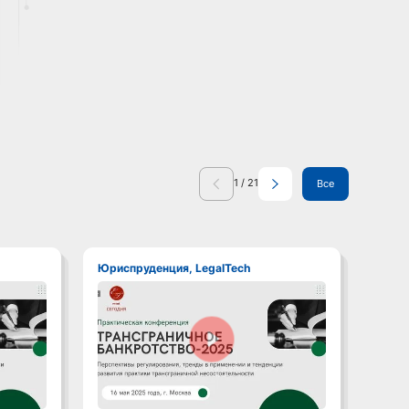
1
/
21
Все
Юриспруденция, LegalTech
Юри
Смотреть видео