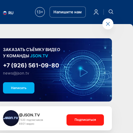
13+
Напишите нам
RU
ЗАКАЗАТЬ СЪЁМКУ ВИДЕО
У КОМАНДЫ
JSON.TV
+7 (926) 561-09-80
news@json.tv
Написать
@JSON.TV
Подписаться
7320 подписчиков
6601 видео