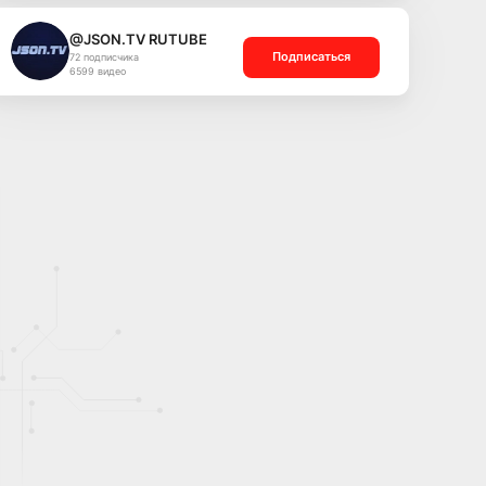
@JSON.TV RUTUBE
Подписаться
72 подписчика
6599 видео