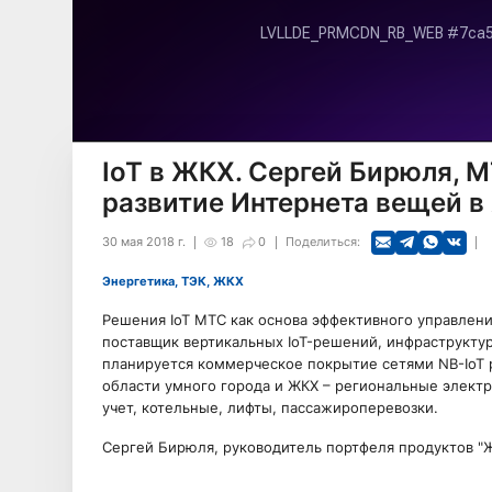
IoT в ЖКХ. Сергей Бирюля, М
развитие Интернета вещей 
30 мая 2018 г.
18
0
Поделиться:
Энергетика, ТЭК, ЖКХ
Решения IoT МТС как основа эффективного управлени
поставщик вертикальных IoT-решений, инфраструктур
планируется коммерческое покрытие сетями NB-IoT 
области умного города и ЖКХ – региональные элек
учет, котельные, лифты, пассажироперевозки.
Сергей Бирюля, руководитель портфеля продуктов "