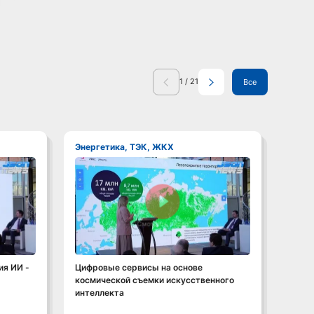
1
/
21
Все
Энергетика, ТЭК, ЖКХ
Энер
Смотреть видео
ия ИИ -
Цифровые сервисы на основе
Практ
космической съемки искусственного
искус
интеллекта
Моско