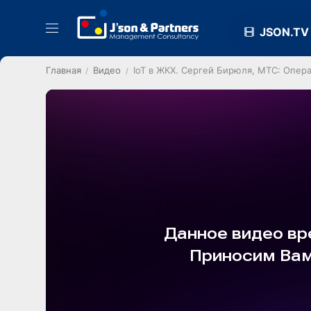
JSON.TV
Главная
Видео
IoT в ЖКХ. Сергей Бирюля, МТС: Опера