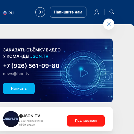
13+
Напишите нам
RU
ЗАКАЗАТЬ СЪЁМКУ ВИДЕО
У КОМАНДЫ
JSON.TV
+7 (926) 561-09-80
news@json.tv
Написать
@JSON.TV
Подписаться
7320 подписчиков
6599 видео