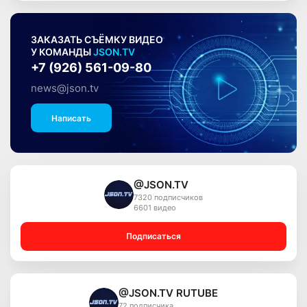
ЗАКАЗАТЬ СЪЁМКУ ВИДЕО
У КОМАНДЫ
JSON.TV
+7 (926) 561-09-80
news@json.tv
Написать
@JSON.TV
7320 подписчиков
6601 видео
Подписаться
@JSON.TV RUTUBE
72 подписчика