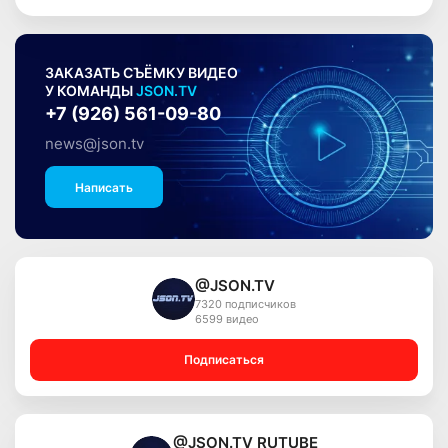
ЗАКАЗАТЬ СЪЁМКУ ВИДЕО
У КОМАНДЫ
JSON.TV
+7 (926) 561-09-80
news@json.tv
Написать
@JSON.TV
7320 подписчиков
6599 видео
Подписаться
@JSON.TV RUTUBE