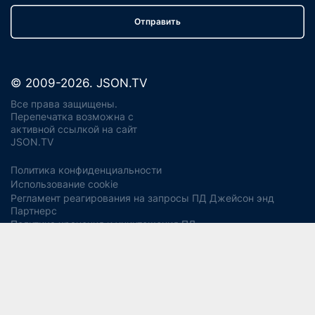
Отправить
© 2009-2026. JSON.TV
Все права защищены.
Перепечатка возможна с
активной ссылкой на сайт
JSON.TV
Политика конфиденциальности
Использование cookie
Регламент реагирования на запросы ПД Джейсон энд
Партнерс
Политика хранения и уничтожения ПД
Согласие на обработку ПДн
Заявление об отзыве согласия
Согласие на рекламную рассылку