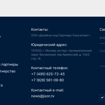
Контакты:
Св
ООО «Джейсон энд Партнерс Консалтинг»
я, Интернет
а
й город
аудиоконтент, книги
Юридический адрес:
ия, LegalTech
спорт, реклама
 и мотивация
 спутниковая
101000, г. Москва, вн.тер.г. муниципальный
аботка,
гация
округ Басманный, пер Армянский, д. 11А/2
стр. 1А
информационные
пилотные
ГОВЫЕ
зование, EdTech
 ПО
 аппараты, БАС
и партнеры
АНИЯ
беспилотные
Контактный телефон:
едицина,
я, Интернет
РАСЛИ
тнерство
вание
й город
+7 (495) 625-72-45
РЖКА
сть, АСУ ТП, IoT
ые данные,
технологии, 3D
+7 (926) 561-09-80
окчейн
, маркетплейсы
та
 Индустрия 4.0,
ТИЦИИ
технологии, 3D
ь, ИБ, КИИ
Контактный e-mail:
Г. СТРАТЕГИЯ
спорт
ещение,
и, AI hardware,
news@json.tv
О-ТЕХНИЧЕСКИЙ
ый интеллект,
ка, МСП
окчейн
стратегия,
икации,