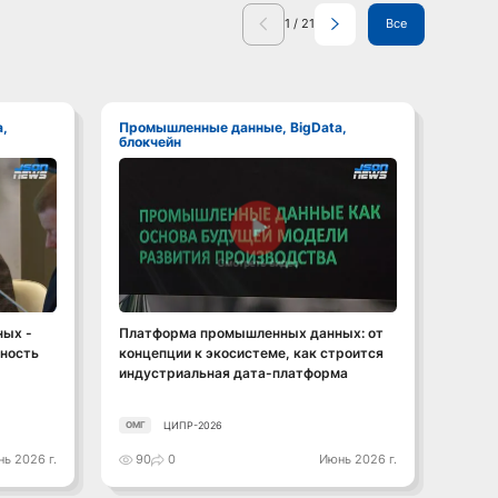
1
/
21
Все
Промышленные данные, BigData,
Промышленные данные, BigData,
блокчейн
блокч
Смотреть видео
ых -
Платформа промышленных данных: от
От да
сность
концепции к экосистеме, как строится
промы
индустриальная дата-платформа
прод
ЦИПР-2026
ОМГ
ОМГ
ь 2026 г.
90
0
Июнь 2026 г.
106