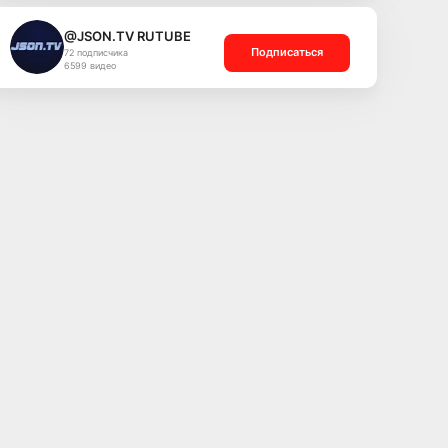
@JSON.TV RUTUBE
Подписаться
72 подписчика
6599 видео