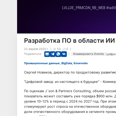
Разработка ПО в области ИИ -
22 апреля 2025 г.
53
0
Цифров
Поделиться:
Коммерсантъ Events
Промышленные данные, BigData, блокчейн
Сергей Новиков, директор по продуктовому развитию B
"Цифровой завод: из настоящего в будущее" - Коммер
По оценкам J`son & Partners Consulting, объем росси
показатель может составить уже порядка $900 млн. 
уровне 10–12% в период с 2024 по 2027 год. При это
стимулируют рост спроса на отечественное оборудов
доли отечественного оборудования в сегменте промы