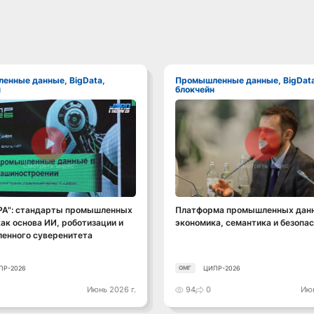
Промышленные данные, BigData,
н
блокчейн
Смотреть видео
Смотреть видео
РА": стандарты промышленных
Платформа промышленных данн
ак основа ИИ, роботизации и
экономика, семантика и безопа
енного суверенитета
ПР-2026
ЦИПР-2026
ОМГ
Июнь 2026 г.
94
0
Июн