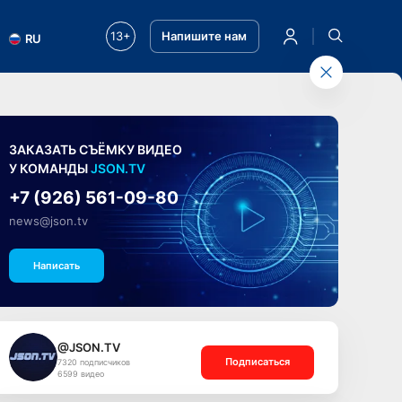
13+
Напишите нам
RU
ЗАКАЗАТЬ СЪЁМКУ ВИДЕО
У КОМАНДЫ
JSON.TV
+7 (926) 561-09-80
news@json.tv
Написать
@JSON.TV
Подписаться
7320 подписчиков
6599 видео