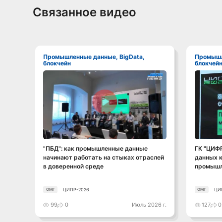
Связанное видео
Промышленные данные, BigData,
Промышленные данные, BigData,
блокчейн
блокчей
Смотреть видео
"ПБД": как промышленные данные
ГК "ЦИФ
начинают работать на стыках отраслей
данных к
в доверенной среде
промышл
ЦИПР-2026
ЦИ
ОМГ
ОМГ
99
0
Июль 2026 г.
127
0