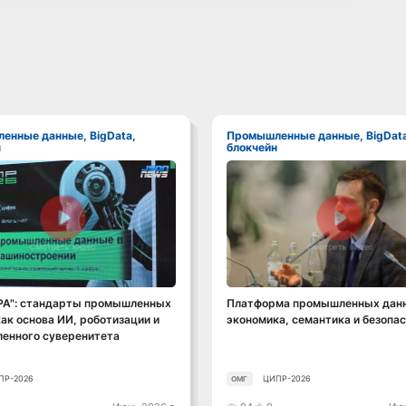
Промышленные данные, BigData,
н
блокчейн
Смотреть видео
Смотреть видео
РА": стандарты промышленных
Платформа промышленных данн
ак основа ИИ, роботизации и
экономика, семантика и безопа
енного суверенитета
ПР-2026
ЦИПР-2026
ОМГ