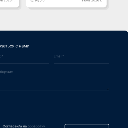
ь 2026 г.
91
0
Июнь 2026 г.
106
язаться с нами
Согласен/а на
обработку