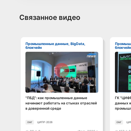
Связанное видео
Промышленные данные, BigData,
Промышленные данные, BigData,
блокчейн
блокчей
Смотреть видео
"ПБД": как промышленные данные
ГК "ЦИФ
начинают работать на стыках отраслей
данных к
в доверенной среде
промышл
ЦИПР-2026
ЦИ
ОМГ
ОМГ