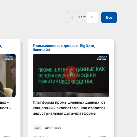
1
/
21
Все
Промышленные данные, BigData,
Промышленные данные, BigData,
блокчейн
блокч
Смотреть видео
ых -
Платформа промышленных данных: от
От да
сность
концепции к экосистеме, как строится
промы
индустриальная дата-платформа
прод
ЦИПР-2026
ОМГ
ОМГ