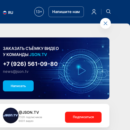
13+
Напишите нам
RU
ЗАКАЗАТЬ СЪЁМКУ ВИДЕО
У КОМАНДЫ
JSON.TV
+7 (926) 561-09-80
news@json.tv
Написать
@JSON.TV
Подписаться
7320 подписчиков
6601 видео