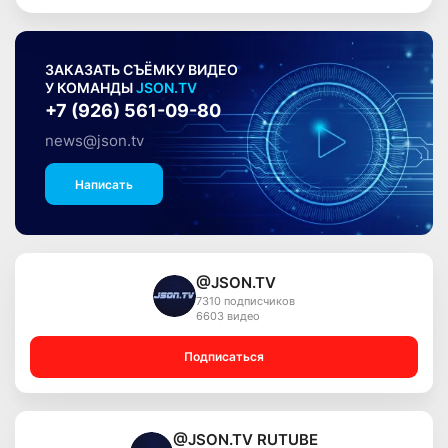
ЗАКАЗАТЬ СЪЁМКУ ВИДЕО
У КОМАНДЫ
JSON.TV
+7 (926) 561-09-80
news@json.tv
Написать
@JSON.TV
7310 подписчиков
6603 видео
Подписаться
@JSON.TV RUTUBE