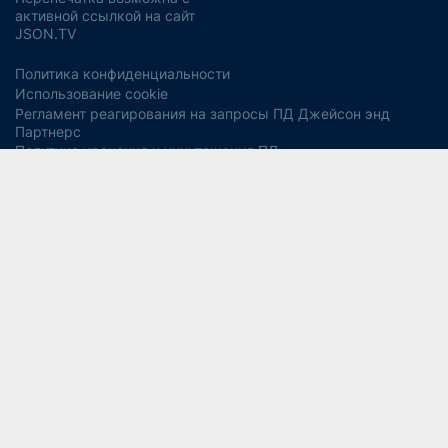
активной ссылкой на сайт
JSON.TV
Политика конфиденциальности
Использование cookie
Регламент реагирования на запросы ПД Джейсон энд
Партнерс
Политика хранения и уничтожения ПД
Согласие на обработку ПДн
Заявление об отзыве согласия
Согласие на рекламную рассылку
Свидетельство СМИ ЭЛ № ФС77-56975
13+
от 14 февраля 2014 года (Роскомнадзор).
Учредитель:
ООО "Джейсон энд Партнерс Консалтинг".
Главный редактор:
Водянова Светлана Александровна
СОУТ
Разработка дизайна и сайта