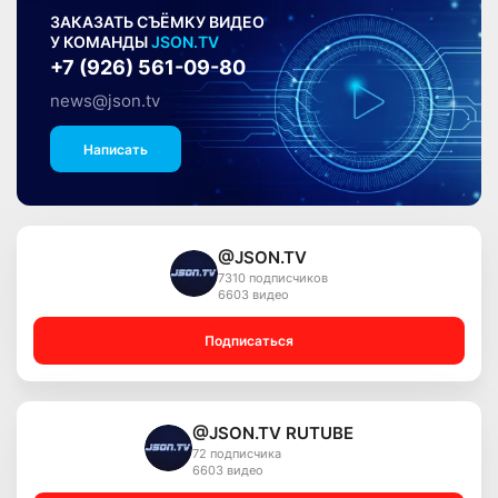
ЗАКАЗАТЬ СЪЁМКУ ВИДЕО
У КОМАНДЫ
JSON.TV
+7 (926) 561-09-80
news@json.tv
Написать
@JSON.TV
7310 подписчиков
6603 видео
Подписаться
@JSON.TV RUTUBE
72 подписчика
6603 видео