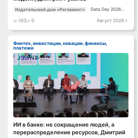
Data Day 2026
Издательский дом «Регламент»
«ИИ + Данные.
Как сохранять
103
0
Август 2026 г.
уверенный курс
в динамичной
среде»
Финтех, инвестиции, новации, финансы,
платежи
Смотреть видео
ИИ в банке: не сокращение людей, а
перераспределение ресурсов, Дмитрий