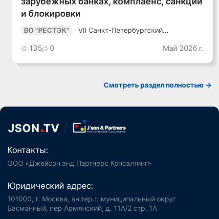
зарубежных банках, комплаенс, санкции
и блокировки
VII Санкт-Петербургский
ВО "РЕСТЭК"
Промышленный Конгресс
135
0
Май 2026 г.
Смотреть раздел полностью ->
Контакты:
ООО «Джейсон энд Партнерс Консалтинг»
Юридический адрес:
101000, г. Москва, вн.тер.г. муниципальный округ
Басманный, пер Армянский, д. 11А/2 стр. 1А