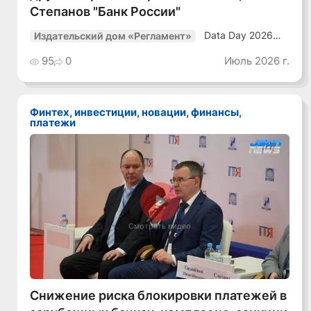
Степанов "Банк России"
Data Day 2026
Издательский дом «Регламент»
«ИИ + Данные.
Как сохранять
95
0
Июль 2026 г.
уверенный курс
в динамичной
среде»
Финтех, инвестиции, новации, финансы,
платежи
Смотреть видео
Снижение риска блокировки платежей в