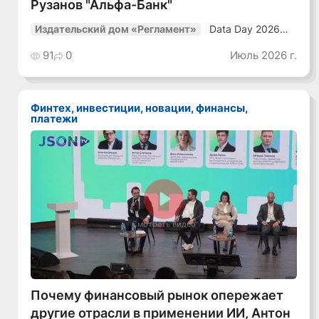
Рузанов "Альфа-Банк"
Data Day 2026
Издательский дом «Регламент»
«ИИ + Данные.
Как сохранять
91
0
Июль 2026 г.
уверенный курс
в динамичной
среде»
Финтех, инвестиции, новации, финансы,
платежи
Смотреть видео
Почему финансовый рынок опережает
другие отрасли в применении ИИ, Антон