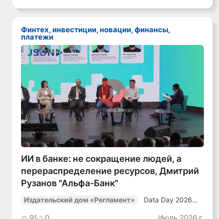
в динамичной
среде»
Финтех, инвестиции, новации, финансы,
платежи
Смотреть видео
ИИ в банке: не сокращение людей, а
перераспределение ресурсов, Дмитрий
Рузанов "Альфа-Банк"
Data Day 2026
Издательский дом «Регламент»
«ИИ + Данные.
Как сохранять
91
0
Июль 2026 г.