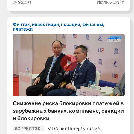
Как сохранять
95
0
Июль 2026 г.
уверенный курс
в динамичной
среде»
Финтех, инвестиции, новации, финансы,
платежи
Смотреть видео
Снижение риска блокировки платежей в
зарубежных банках, комплаенс, санкции
и блокировки
VII Санкт-Петербургский
ВО "РЕСТЭК"
Промышленный Конгресс