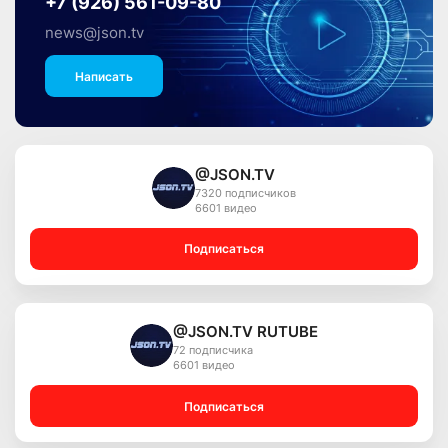
+7 (926) 561-09-80
news@json.tv
Написать
@JSON.TV
7320 подписчиков
6601 видео
Подписаться
@JSON.TV RUTUBE
72 подписчика
6601 видео
Подписаться