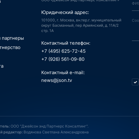
а
й город
аудиоконтент, книги
Юридический адрес:
ия, LegalTech
спорт, реклама
 и мотивация
 спутниковая
101000, г. Москва, вн.тер.г. муниципальный
аботка,
гация
округ Басманный, пер Армянский, д. 11А/2
стр. 1А
информационные
пилотные
зование, EdTech
 ПО
 аппараты, БАС
и партнеры
беспилотные
Контактный телефон:
едицина,
я, Интернет
тнерство
вание
й город
+7 (495) 625-72-45
сть, АСУ ТП, IoT
ые данные,
технологии, 3D
+7 (926) 561-09-80
окчейн
, маркетплейсы
та
 Индустрия 4.0,
технологии, 3D
ь, ИБ, КИИ
Контактный e-mail:
спорт
ещение,
и, AI hardware,
news@json.tv
ый интеллект,
ка, МСП
окчейн
стратегия,
икации,
нные технологии,
 менеджмент
е, ИКТ
естиции, новации,
пилотные
, онлайн-
атежи
 аппараты
, EdTech
газины, торговля,
опроцессоры, ASIC,
Д, ПК, смартфоны
системы
 связь и услуги,
тель:
ООО "Джейсон энд Партнерс Консалтинг".
, онлайн-
Д, ПК, смартфоны
контент, медиа
й редактор:
Водянова Светлана Александровна
ь, ИБ
, онлайн-
мотивация,