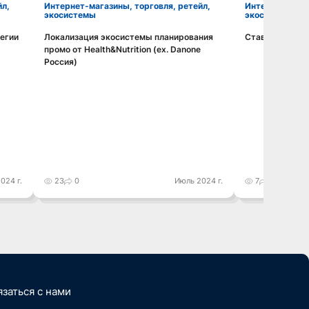
Интернет-магазины, торговля, ретейл,
Интернет-магазины, торговля, ретейл,
экосистемы
экосистемы
тегии
Локализация экосистемы планирования
Ставка на "Op
Смотреть видео
промо от Health&Nutrition (ex. Danone
Россия)
024 г.
23
0
Июль 2024 г.
7
0
язаться с нами