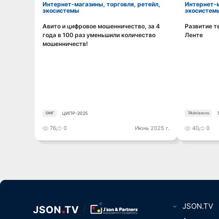
Интернет-магазины, торговля, ретейл,
Интернет-магазины, торговля, ретейл,
экосистемы
экосистем
Авито и цифровое мошенничество, за 4
Развитие т
Смотреть видео
года в 100 раз уменьшили количество
Ленте
мошенничеств!
ЦИПР-2025
ОМГ
TAdviser.ru
76
0
Июнь 2025 г.
40
0
JSON.TV
Цифровизаци