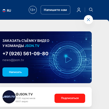
13+
Напишите нам
RU
ЗАКАЗАТЬ СЪЁМКУ ВИДЕО
У КОМАНДЫ
JSON.TV
+7 (926) 561-09-80
news@json.tv
Написать
@JSON.TV
Подписаться
7320 подписчиков
6601 видео