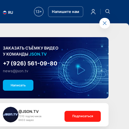
13+
Напишите нам
RU
ЗАКАЗАТЬ СЪЁМКУ ВИДЕО
У КОМАНДЫ
JSON.TV
+7 (926) 561-09-80
news@json.tv
Написать
@JSON.TV
Подписаться
7310 подписчиков
6603 видео