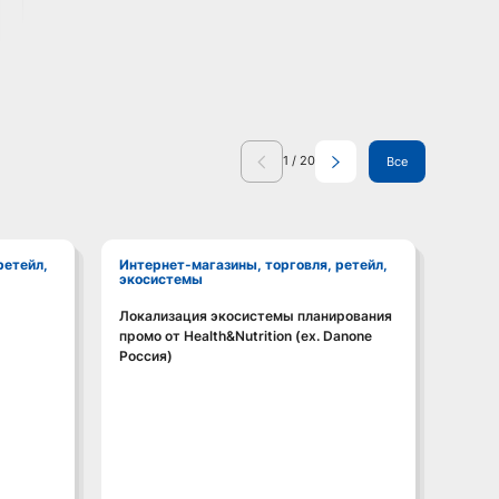
1
/
20
Все
Интернет-магазины, торговля, ретейл,
Интернет-магазины, торговля, ретейл,
экосистемы
экос
Локализация экосистемы планирования
Ставк
Смотреть видео
промо от Health&Nutrition (ex. Danone
Россия)