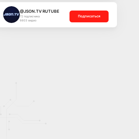
@JSON.TV RUTUBE
Подписаться
72 подписчика
6603 видео